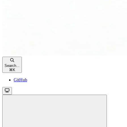
Search...
⌘
K
GitHub