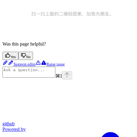
Was this page helpful?
Yes
No
Suggest edits
Raise issue
⌘
I
github
Powered by